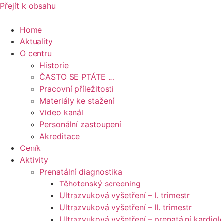
Přejít k obsahu
Home
Aktuality
O centru
Historie
ČASTO SE PTÁTE …
Pracovní příležitosti
Materiály ke stažení
Video kanál
Personální zastoupení
Akreditace
Ceník
Aktivity
Prenatální diagnostika
Těhotenský screening
Ultrazvuková vyšetření – I. trimestr
Ultrazvuková vyšetření – II. trimestr
Ultrazvuková vyšetření – prenatální kardiol