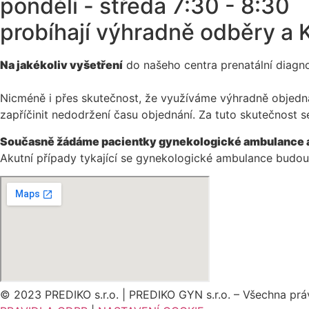
pondělí - středa 7:30 - 8:30
probíhají výhradně odběry a
Na jakékoliv vyšetření
do našeho centra prenatální diagn
Nicméně i přes skutečnost, že využíváme výhradně objedn
zapříčinit nedodržení času objednání. Za tuto skutečnost
Současně žádáme pacientky gynekologické ambulance aby 
Akutní případy tykající se gynekologické ambulance budou
© 2023 PREDIKO s.r.o. | PREDIKO GYN s.r.o. – Všechna pr