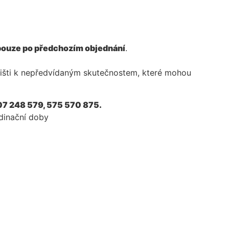
pouze po předchozím objednání
.
išti k nepředvídaným skutečnostem, které mohou
07 248 579, 575 570 875.
dinační doby