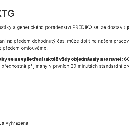
 KTG
ostiky a genetického poradenství PREDIKO se lze dostavit
ání na předem dohodnutý čas, může dojít na našem pracov
 se předem omlouváme.
se na vyšetření taktéž vždy objednávaly a to na tel: 6
 přednostně přijímány v prvních 30 minutách standardní or
áva vyhrazena