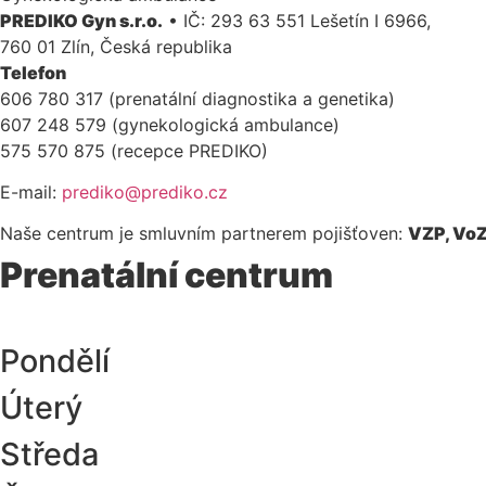
PREDIKO Gyn s.r.o.
• IČ: 293 63 551 Lešetín I 6966,
760 01 Zlín, Česká republika
Telefon
606 780 317 (prenatální diagnostika a genetika)
607 248 579 (gynekologická ambulance)
575 570 875 (recepce PREDIKO)
E-mail:
prediko@prediko.cz
Naše centrum je smluvním partnerem pojišťoven:
VZP, VoZ
Prenatální centrum
Pondělí
Úterý
Středa