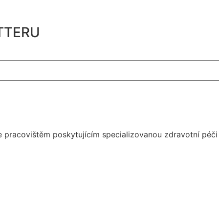
TTERU
 je pracovištěm poskytujícím specializovanou zdravotní pé