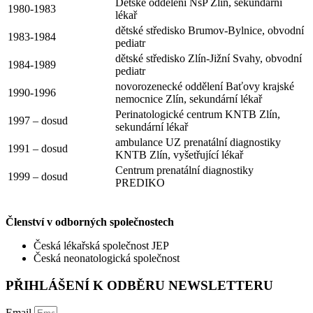
Dětské oddělení NsP Zlín, sekundární
1980-1983
lékař
dětské středisko Brumov-Bylnice, obvodní
1983-1984
pediatr
dětské středisko Zlín-Jižní Svahy, obvodní
1984-1989
pediatr
novorozenecké oddělení Baťovy krajské
1990-1996
nemocnice Zlín, sekundární lékař
Perinatologické centrum KNTB Zlín,
1997 – dosud
sekundární lékař
ambulance UZ prenatální diagnostiky
1991 – dosud
KNTB Zlín, vyšetřující lékař
Centrum prenatální diagnostiky
1999 – dosud
PREDIKO
Členství v odborných společnostech
Česká lékařská společnost JEP
Česká neonatologická společnost
PŘIHLÁŠENÍ K ODBĚRU NEWSLETTERU
Email