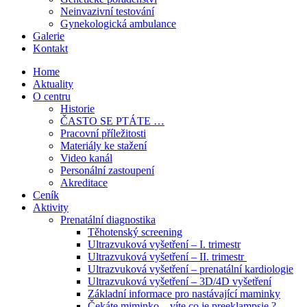
Neinvazivní testování
Gynekologická ambulance
Galerie
Kontakt
Home
Aktuality
O centru
Historie
ČASTO SE PTÁTE …
Pracovní příležitosti
Materiály ke stažení
Video kanál
Personální zastoupení
Akreditace
Ceník
Aktivity
Prenatální diagnostika
Těhotenský screening
Ultrazvuková vyšetření – I. trimestr
Ultrazvuková vyšetření – II. trimestr
Ultrazvuková vyšetření – prenatální kardiologie
Ultrazvuková vyšetření – 3D/4D vyšetření
Základní informace pro nastávající maminky
Čekáte miminko – víte co je preeklampsie ?