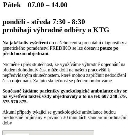
Pátek
07.00 – 14.00
pondělí - středa 7:30 - 8:30
probíhají výhradně odběry a KTG
Na jakékoliv vyšetření
do našeho centra prenatální diagnostiky a
genetického poradenství PREDIKO se lze dostavit
pouze po
předchozím objednání
.
Nicméně i přes skutečnost, že využíváme výhradně objednání na
předem dohodnutý čas, může dojít na našem pracovišti k
nepředvídaným skutečnostem, které mohou zapříčinit nedodržení
času objednání. Za tuto skutečnost se předem omlouváme.
Současně žádáme pacientky gynekologické ambulance aby se
na vyšetření taktéž vždy objednávaly a to na tel: 607 248 579,
575 570 875.
Akutní případy tykající se gynekologické ambulance budou
přednostně přijímány v prvních 30 minutách standardní ordinační
doby