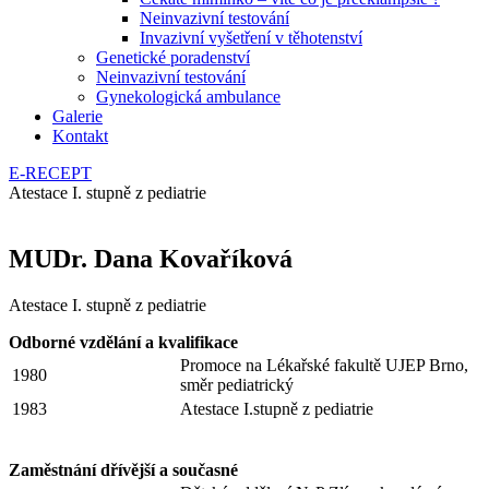
Neinvazivní testování
Invazivní vyšetření v těhotenství
Genetické poradenství
Neinvazivní testování
Gynekologická ambulance
Galerie
Kontakt
E-RECEPT
Atestace I. stupně z pediatrie
MUDr. Dana Kovaříková
Atestace I. stupně z pediatrie
Odborné vzdělání a kvalifikace
Promoce na Lékařské fakultě UJEP Brno,
1980
směr pediatrický
1983
Atestace I.stupně z pediatrie
Zaměstnání dřívější a současné