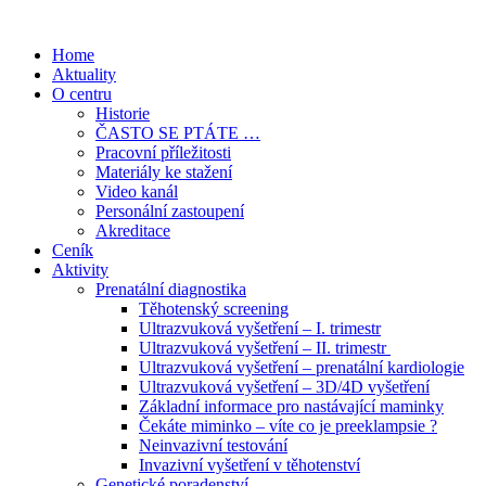
Přejít
k
Home
obsahu
Aktuality
O centru
Historie
ČASTO SE PTÁTE …
Pracovní příležitosti
Materiály ke stažení
Video kanál
Personální zastoupení
Akreditace
Ceník
Aktivity
Prenatální diagnostika
Těhotenský screening
Ultrazvuková vyšetření – I. trimestr
Ultrazvuková vyšetření – II. trimestr
Ultrazvuková vyšetření – prenatální kardiologie
Ultrazvuková vyšetření – 3D/4D vyšetření
Základní informace pro nastávající maminky
Čekáte miminko – víte co je preeklampsie ?
Neinvazivní testování
Invazivní vyšetření v těhotenství
Genetické poradenství