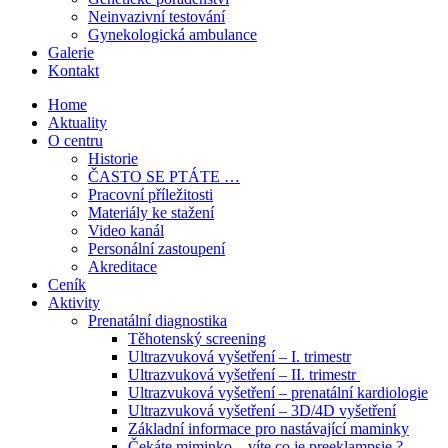
Neinvazivní testování
Gynekologická ambulance
Galerie
Kontakt
Home
Aktuality
O centru
Historie
ČASTO SE PTÁTE …
Pracovní příležitosti
Materiály ke stažení
Video kanál
Personální zastoupení
Akreditace
Ceník
Aktivity
Prenatální diagnostika
Těhotenský screening
Ultrazvuková vyšetření – I. trimestr
Ultrazvuková vyšetření – II. trimestr
Ultrazvuková vyšetření – prenatální kardiologie
Ultrazvuková vyšetření – 3D/4D vyšetření
Základní informace pro nastávající maminky
Čekáte miminko – víte co je preeklampsie ?