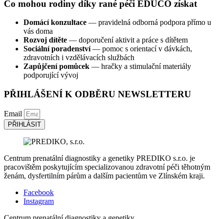
Co mohou rodiny díky rané péči EDUCO získat
Domácí konzultace
— pravidelná odborná podpora přímo u
vás doma
Rozvoj dítěte
— doporučení aktivit a práce s dítětem
Sociální poradenství
— pomoc s orientací v dávkách,
zdravotních i vzdělávacích službách
Zapůjčení pomůcek
— hračky a stimulační materiály
podporující vývoj
PŘIHLÁŠENÍ K ODBĚRU NEWSLETTERU
Email
PŘIHLÁSIT
Centrum prenatální diagnostiky a genetiky PREDIKO s.r.o. je
pracovištěm poskytujícím specializovanou zdravotní péči těhotným
ženám, dysfertilním párům a dalším pacientům ve Zlínském kraji.
Facebook
Instagram
Centrum prenatální diagnostiky a genetiky