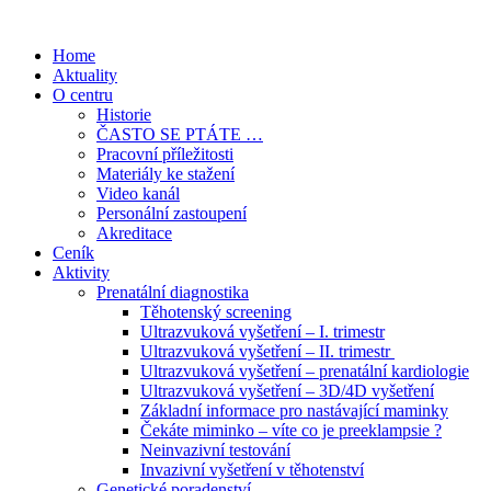
Přejít
k
Home
obsahu
Aktuality
O centru
Historie
ČASTO SE PTÁTE …
Pracovní příležitosti
Materiály ke stažení
Video kanál
Personální zastoupení
Akreditace
Ceník
Aktivity
Prenatální diagnostika
Těhotenský screening
Ultrazvuková vyšetření – I. trimestr
Ultrazvuková vyšetření – II. trimestr
Ultrazvuková vyšetření – prenatální kardiologie
Ultrazvuková vyšetření – 3D/4D vyšetření
Základní informace pro nastávající maminky
Čekáte miminko – víte co je preeklampsie ?
Neinvazivní testování
Invazivní vyšetření v těhotenství
Genetické poradenství