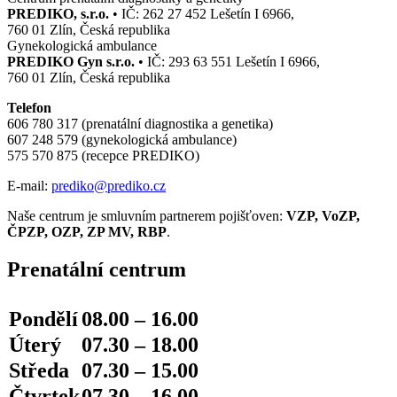
PREDIKO, s.r.o.
• IČ: 262 27 452 Lešetín I 6966,
760 01 Zlín, Česká republika
Gynekologická ambulance
PREDIKO Gyn s.r.o.
• IČ: 293 63 551 Lešetín I 6966,
760 01 Zlín, Česká republika
Telefon
606 780 317 (prenatální diagnostika a genetika)
607 248 579 (gynekologická ambulance)
575 570 875 (recepce PREDIKO)
E-mail:
prediko@prediko.cz
Naše centrum je smluvním partnerem pojišťoven:
VZP, VoZP,
ČPZP, OZP, ZP MV, RBP
.
Prenatální centrum
Pondělí
08.00 – 16.00
Úterý
07.30 – 18.00
Středa
07.30 – 15.00
Čtvrtek
07.30 – 16.00