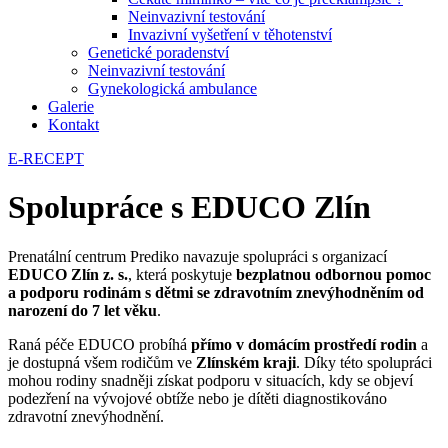
Neinvazivní testování
Invazivní vyšetření v těhotenství
Genetické poradenství
Neinvazivní testování
Gynekologická ambulance
Galerie
Kontakt
E-RECEPT
Spolupráce s EDUCO Zlín
Prenatální centrum Prediko navazuje spolupráci s organizací
EDUCO Zlín z. s.
, která poskytuje
bezplatnou odbornou pomoc
a podporu rodinám s dětmi se zdravotním znevýhodněním od
narození do 7 let věku
.
Raná péče EDUCO probíhá
přímo v domácím prostředí rodin
a
je dostupná všem rodičům ve
Zlínském kraji
. Díky této spolupráci
mohou rodiny snadněji získat podporu v situacích, kdy se objeví
podezření na vývojové obtíže nebo je dítěti diagnostikováno
zdravotní znevýhodnění.