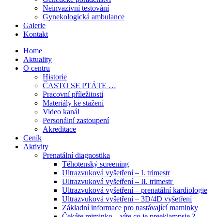
Neinvazivní testování
Gynekologická ambulance
Galerie
Kontakt
Home
Aktuality
O centru
Historie
ČASTO SE PTÁTE …
Pracovní příležitosti
Materiály ke stažení
Video kanál
Personální zastoupení
Akreditace
Ceník
Aktivity
Prenatální diagnostika
Těhotenský screening
Ultrazvuková vyšetření – I. trimestr
Ultrazvuková vyšetření – II. trimestr
Ultrazvuková vyšetření – prenatální kardiologie
Ultrazvuková vyšetření – 3D/4D vyšetření
Základní informace pro nastávající maminky
Čekáte miminko – víte co je preeklampsie ?