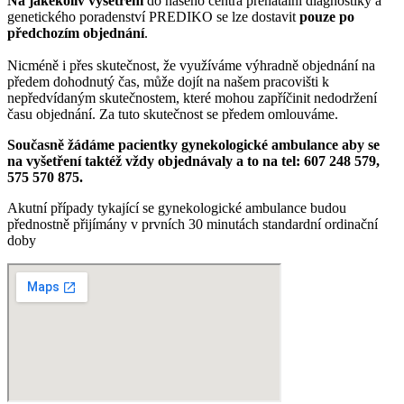
Na jakékoliv vyšetření
do našeho centra prenatální diagnostiky a
genetického poradenství PREDIKO se lze dostavit
pouze po
předchozím objednání
.
Nicméně i přes skutečnost, že využíváme výhradně objednání na
předem dohodnutý čas, může dojít na našem pracovišti k
nepředvídaným skutečnostem, které mohou zapříčinit nedodržení
času objednání. Za tuto skutečnost se předem omlouváme.
Současně žádáme pacientky gynekologické ambulance aby se
na vyšetření taktéž vždy objednávaly a to na tel: 607 248 579,
575 570 875.
Akutní případy tykající se gynekologické ambulance budou
přednostně přijímány v prvních 30 minutách standardní ordinační
doby