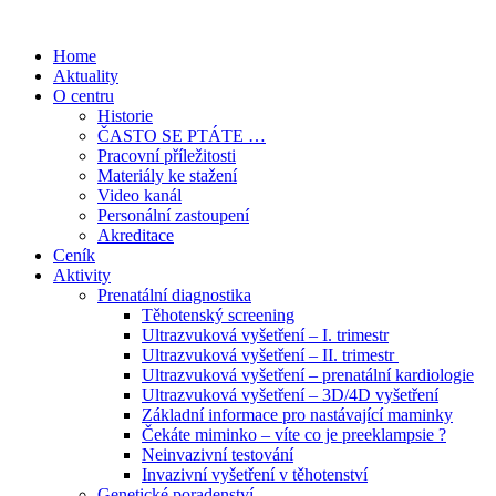
Přejít
k
Home
obsahu
Aktuality
O centru
Historie
ČASTO SE PTÁTE …
Pracovní příležitosti
Materiály ke stažení
Video kanál
Personální zastoupení
Akreditace
Ceník
Aktivity
Prenatální diagnostika
Těhotenský screening
Ultrazvuková vyšetření – I. trimestr
Ultrazvuková vyšetření – II. trimestr
Ultrazvuková vyšetření – prenatální kardiologie
Ultrazvuková vyšetření – 3D/4D vyšetření
Základní informace pro nastávající maminky
Čekáte miminko – víte co je preeklampsie ?
Neinvazivní testování
Invazivní vyšetření v těhotenství
Genetické poradenství