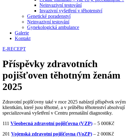
Neinvazivní testování
Invazivní vyšetření v těhotenství
Genetické poradenství
Neinvazivní testování
Gynekologická ambulance
Galerie
Kontakt
E-RECEPT
Příspěvky zdravotních
pojišťoven těhotným ženám
2025
Zdravotní pojišťovny také v roce 2025 nabízejí příspěvek svým
klientkám, které jsou těhotné, a v průběhu těhotenství absolvují
specializovaná vyšetření v Centru prenatální diagnostiky.
111
Všeobecná zdravotní pojišťovna (VZP)
– 5 000Kč
201
Vojenská zdravotní pojišťovna (VoZP)
– 2 000Kč