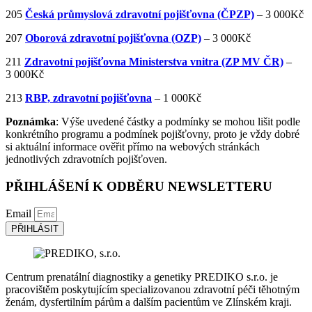
205
Česká průmyslová zdravotní pojišťovna (ČPZP)
– 3 000Kč
207
Oborová zdravotní pojišťovna (OZP)
– 3 000Kč
211
Zdravotní pojišťovna Ministerstva vnitra (ZP MV ČR)
–
3 000Kč
213
RBP, zdravotní pojišťovna
– 1 000Kč
Poznámka
: Výše uvedené částky a podmínky se mohou lišit podle
konkrétního programu a podmínek pojišťovny, proto je vždy dobré
si aktuální informace ověřit přímo na webových stránkách
jednotlivých zdravotních pojišťoven.
PŘIHLÁŠENÍ K ODBĚRU NEWSLETTERU
Email
PŘIHLÁSIT
Centrum prenatální diagnostiky a genetiky PREDIKO s.r.o. je
pracovištěm poskytujícím specializovanou zdravotní péči těhotným
ženám, dysfertilním párům a dalším pacientům ve Zlínském kraji.