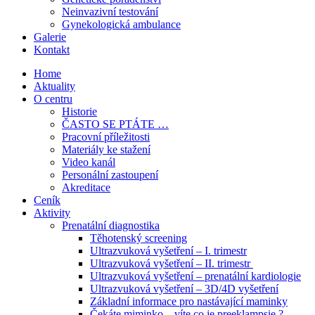
Neinvazivní testování
Gynekologická ambulance
Galerie
Kontakt
Home
Aktuality
O centru
Historie
ČASTO SE PTÁTE …
Pracovní příležitosti
Materiály ke stažení
Video kanál
Personální zastoupení
Akreditace
Ceník
Aktivity
Prenatální diagnostika
Těhotenský screening
Ultrazvuková vyšetření – I. trimestr
Ultrazvuková vyšetření – II. trimestr
Ultrazvuková vyšetření – prenatální kardiologie
Ultrazvuková vyšetření – 3D/4D vyšetření
Základní informace pro nastávající maminky
Čekáte miminko – víte co je preeklampsie ?