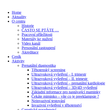
Přejít
k
Home
obsahu
Aktuality
O centru
Historie
ČASTO SE PTÁTE …
Pracovní příležitosti
Materiály ke stažení
Video kanál
Personální zastoupení
Akreditace
Ceník
Aktivity
Prenatální diagnostika
Těhotenský screening
Ultrazvuková vyšetření – I. trimestr
Ultrazvuková vyšetření – II. trimestr
Ultrazvuková vyšetření – prenatální kardiologie
Ultrazvuková vyšetření – 3D/4D vyšetření
Základní informace pro nastávající maminky
Čekáte miminko – víte co je preeklampsie ?
Neinvazivní testování
Invazivní vyšetření v těhotenství
Genetické poradenství