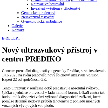
Neinvazivní testování
Invazivní vyšetření v těhotenství
Genetické poradenství
Neinvazivní testování
Gynekologická ambulance
Galerie
Kontakt
E-RECEPT
Nový ultrazvukový přístroj v
centru PREDIKO
Centrum prenatální diagnostiky a genetiky Prediko, s.r.o. instalovalo
14.6.2023 na svém pracovišti nový špičkový ultrazvuk Voluson
Expert 22 od společnosti GE.
Tento ultrazvuk v současné době představuje absolutní světovou
špičku a jedná se o investici v řádu milionů korun. Lékaři centra tak
budou mít k dispozici velmi výkonné diagnostické zařízení, které
pomůže detailně sledovat průběh těhotenství z pohledu možných
vrozených vývojových vad plodu.