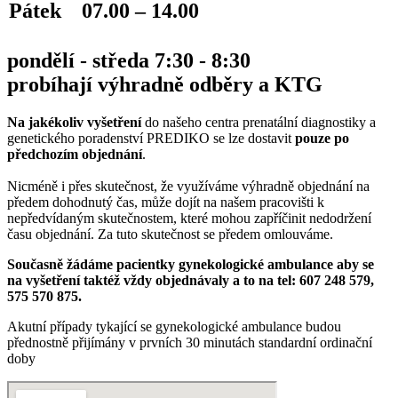
Pátek
07.00 – 14.00
pondělí - středa 7:30 - 8:30
probíhají výhradně odběry a KTG
Na jakékoliv vyšetření
do našeho centra prenatální diagnostiky a
genetického poradenství PREDIKO se lze dostavit
pouze po
předchozím objednání
.
Nicméně i přes skutečnost, že využíváme výhradně objednání na
předem dohodnutý čas, může dojít na našem pracovišti k
nepředvídaným skutečnostem, které mohou zapříčinit nedodržení
času objednání. Za tuto skutečnost se předem omlouváme.
Současně žádáme pacientky gynekologické ambulance aby se
na vyšetření taktéž vždy objednávaly a to na tel: 607 248 579,
575 570 875.
Akutní případy tykající se gynekologické ambulance budou
přednostně přijímány v prvních 30 minutách standardní ordinační
doby